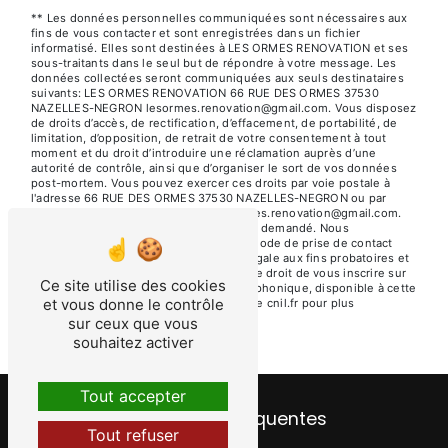
** Les données personnelles communiquées sont nécessaires aux
fins de vous contacter et sont enregistrées dans un fichier
informatisé. Elles sont destinées à LES ORMES RENOVATION et ses
sous-traitants dans le seul but de répondre à votre message. Les
données collectées seront communiquées aux seuls destinataires
suivants: LES ORMES RENOVATION 66 RUE DES ORMES 37530
NAZELLES-NEGRON lesormes.renovation@gmail.com. Vous disposez
de droits d’accès, de rectification, d’effacement, de portabilité, de
limitation, d’opposition, de retrait de votre consentement à tout
moment et du droit d’introduire une réclamation auprès d’une
autorité de contrôle, ainsi que d’organiser le sort de vos données
post-mortem. Vous pouvez exercer ces droits par voie postale à
l'adresse 66 RUE DES ORMES 37530 NAZELLES-NEGRON ou par
courrier électronique à l'adresse lesormes.renovation@gmail.com.
Un justificatif d'identité pourra vous être demandé. Nous
conservons vos données pendant la période de prise de contact
puis pendant la durée de prescription légale aux fins probatoires et
de gestion des contentieux. Vous avez le droit de vous inscrire sur
Ce site utilise des cookies
la liste d'opposition au démarchage téléphonique, disponible à cette
et vous donne le contrôle
adresse:
Bloctel.gouv.fr
. Consultez le site cnil.fr pour plus
d’informations sur vos droits.
sur ceux que vous
souhaitez activer
Tout accepter
Recherches fréquentes
Tout refuser