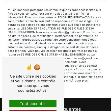
** Les données personnelles communiquées sont nécessaires aux
fins de vous contacter et sont enregistrées dans un fichier
informatisé. Elles sont destinées à LES ORMES RENOVATION et ses
sous-traitants dans le seul but de répondre à votre message. Les
données collectées seront communiquées aux seuls destinataires
suivants: LES ORMES RENOVATION 66 RUE DES ORMES 37530
NAZELLES-NEGRON lesormes.renovation@gmail.com. Vous disposez
de droits d’accès, de rectification, d’effacement, de portabilité, de
limitation, d’opposition, de retrait de votre consentement à tout
moment et du droit d’introduire une réclamation auprès d’une
autorité de contrôle, ainsi que d’organiser le sort de vos données
post-mortem. Vous pouvez exercer ces droits par voie postale à
l'adresse 66 RUE DES ORMES 37530 NAZELLES-NEGRON ou par
courrier électronique à l'adresse lesormes.renovation@gmail.com.
Un justificatif d'identité pourra vous être demandé. Nous
conservons vos données pendant la période de prise de contact
puis pendant la durée de prescription légale aux fins probatoires et
de gestion des contentieux. Vous avez le droit de vous inscrire sur
Ce site utilise des cookies
la liste d'opposition au démarchage téléphonique, disponible à cette
et vous donne le contrôle
adresse:
Bloctel.gouv.fr
. Consultez le site cnil.fr pour plus
d’informations sur vos droits.
sur ceux que vous
souhaitez activer
Tout accepter
Recherches fréquentes