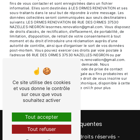
fins de vous contacter et sont enregistrées dans un fichier
informatisé. Elles sont destinées à LES ORMES RENOVATION et ses
sous-traitants dans le seul but de répondre à votre message. Les
données collectées seront communiquées aux seuls destinataires
suivants: LES ORMES RENOVATION 66 RUE DES ORMES 37530
NAZELLES-NEGRON lesormes.renovation@gmail.com. Vous disposez
de droits d’accès, de rectification, d’effacement, de portabilité, de
limitation, d’opposition, de retrait de votre consentement à tout
moment et du droit d’introduire une réclamation auprès d’une
autorité de contrôle, ainsi que d’organiser le sort de vos données
post-mortem. Vous pouvez exercer ces droits par voie postale à
l'adresse 66 RUE DES ORMES 37530 NAZELLES-NEGRON ou par
courrier électronique à l'adresse lesormes.renovation@gmail.com.
Un justificatif d'identité pourra vous être demandé. Nous
conservons vos données pendant la période de prise de contact
puis pendant la durée de prescription légale aux fins probatoires et
de gestion des contentieux. Vous avez le droit de vous inscrire sur
Ce site utilise des cookies
la liste d'opposition au démarchage téléphonique, disponible à cette
et vous donne le contrôle
adresse:
Bloctel.gouv.fr
. Consultez le site cnil.fr pour plus
d’informations sur vos droits.
sur ceux que vous
souhaitez activer
Tout accepter
Recherches fréquentes
Tout refuser
©
Vistalid
- 2026 - Tous droits réservés -