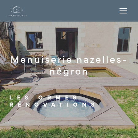
Panneau de gestion des cookies
Menuiserie nazelles-
négron
LES ORMES
RÉNOVATIONS