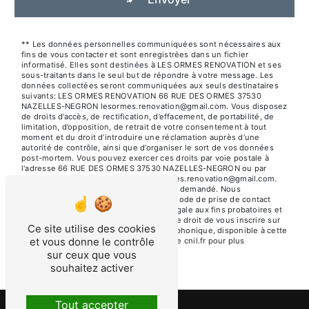
** Les données personnelles communiquées sont nécessaires aux
fins de vous contacter et sont enregistrées dans un fichier
informatisé. Elles sont destinées à LES ORMES RENOVATION et ses
sous-traitants dans le seul but de répondre à votre message. Les
données collectées seront communiquées aux seuls destinataires
suivants: LES ORMES RENOVATION 66 RUE DES ORMES 37530
NAZELLES-NEGRON lesormes.renovation@gmail.com. Vous disposez
de droits d’accès, de rectification, d’effacement, de portabilité, de
limitation, d’opposition, de retrait de votre consentement à tout
moment et du droit d’introduire une réclamation auprès d’une
autorité de contrôle, ainsi que d’organiser le sort de vos données
post-mortem. Vous pouvez exercer ces droits par voie postale à
l'adresse 66 RUE DES ORMES 37530 NAZELLES-NEGRON ou par
courrier électronique à l'adresse lesormes.renovation@gmail.com.
Un justificatif d'identité pourra vous être demandé. Nous
conservons vos données pendant la période de prise de contact
puis pendant la durée de prescription légale aux fins probatoires et
de gestion des contentieux. Vous avez le droit de vous inscrire sur
Ce site utilise des cookies
la liste d'opposition au démarchage téléphonique, disponible à cette
et vous donne le contrôle
adresse:
Bloctel.gouv.fr
. Consultez le site cnil.fr pour plus
d’informations sur vos droits.
sur ceux que vous
souhaitez activer
Tout accepter